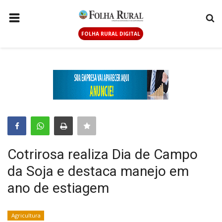
FOLHA RURAL DIGITAL
PÁGINA INICIAL
AGRICULTURA
ANUNCIE AQUI
PECUÁRIA
GERAL
CONTATO
Cotrirosa realiza Dia de Campo
LOGIN
da Soja e destaca manejo em
CADASTRAR
ano de estiagem
FOLHA RURAL DIGITAL
Agricultura