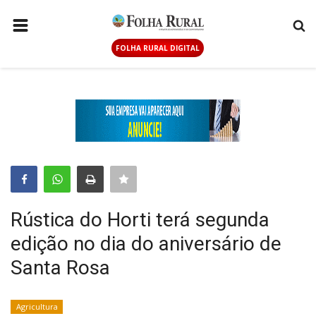
FOLHA RURAL DIGITAL
PÁGINA INICIAL
AGRICULTURA
ANUNCIE AQUI
PECUÁRIA
GERAL
CONTATO
Rústica do Horti terá segunda
LOGIN
edição no dia do aniversário de
CADASTRAR
Santa Rosa
FOLHA RURAL DIGITAL
Agricultura