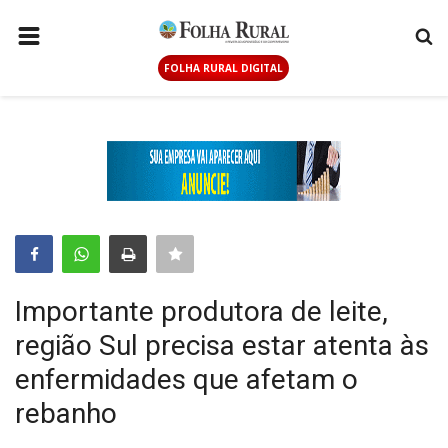
FOLHA RURAL DIGITAL
PÁGINA INICIAL
AGRICULTURA
ANUNCIE AQUI
PECUÁRIA
GERAL
CONTATO
Importante produtora de leite,
LOGIN
região Sul precisa estar atenta às
CADASTRAR
enfermidades que afetam o
rebanho
FOLHA RURAL DIGITAL