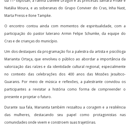
da 11ª Exposafi, a rainha Daniele Dragon e as princesas Samara Friske e
Natália Moura, e as soberanas do Grupo Conviver do Cras, Inha Nast,
Marta Preiss e Ilone Tampke.
O encontro contou ainda com momentos de espiritualidade, com a
participação do pastor luterano Armin Felipe Schumke, da equipe do
Cras e de crianças do município.
Um dos destaques da programação foi a palestra da artista e psicóloga
Marianita Ortaça, que envolveu o público ao abordar a importância da
valorização das raízes e da identidade cultural regional, especialmente
no contexto das celebrações dos 400 anos das Missões Jesuítico-
Guaranis. Por meio de música e reflexões, a palestrante convidou os
participantes a revisitar a história como forma de compreender o
presente e projetar o futuro.
Durante sua fala, Marianita também ressaltou a coragem e a resiliência
das mulheres, destacando seu papel como protagonistas nas
comunidades onde vivem e constroem suas trajetórias.