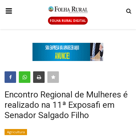
FOLHA RURAL DIGITAL
PÁGINA INICIAL
AGRICULTURA
ANUNCIE AQUI
PECUÁRIA
GERAL
CONTATO
Encontro Regional de Mulheres é
LOGIN
realizado na 11ª Exposafi em
CADASTRAR
Senador Salgado Filho
FOLHA RURAL DIGITAL
Agricultura