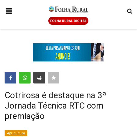
FOLHA RURAL DIGITAL
PÁGINA INICIAL
AGRICULTURA
ANUNCIE AQUI
PECUÁRIA
GERAL
CONTATO
Cotrirosa é destaque na 3ª
LOGIN
Jornada Técnica RTC com
CADASTRAR
premiação
FOLHA RURAL DIGITAL
Agricultura