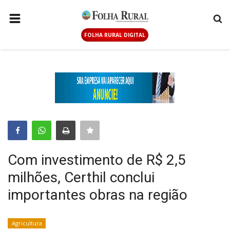
FOLHA RURAL DIGITAL
PÁGINA INICIAL
AGRICULTURA
ANUNCIE AQUI
PECUÁRIA
GERAL
CONTATO
Com investimento de R$ 2,5
LOGIN
milhões, Certhil conclui
CADASTRAR
importantes obras na região
FOLHA RURAL DIGITAL
Agricultura